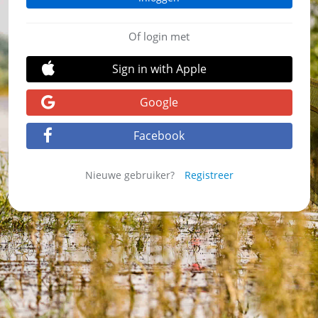
Of login met
Sign in with Apple
Google
Facebook
Nieuwe gebruiker?
Registreer