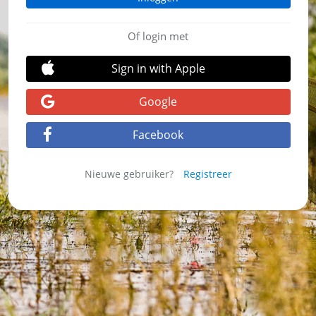
Of login met
Sign in with Apple
Google
Facebook
Nieuwe gebruiker?
Registreer